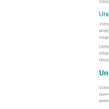
créez
Une
Votre
analy
coupu
Cette
retar
résea
Un
Votre
suivr
aveni