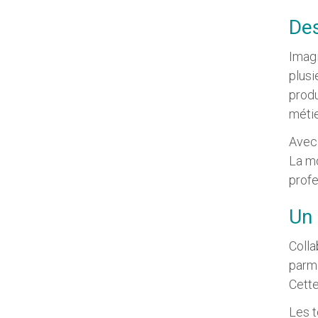
Des
Imagi
plusi
produ
métie
Avec 
La mo
profe
Un 
Colla
parm
Cette
Les t