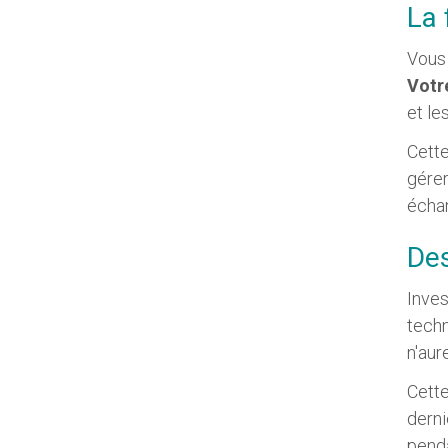
La 
Vous
Votr
et le
Cette
gérer
échan
Des
Inves
techn
n'aur
Cette
derni
penda