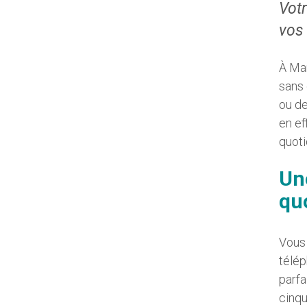
Vot
vos 
À Mar
sans 
ou de
en ef
quoti
Un
qu
Vous 
télép
parfa
cinqu