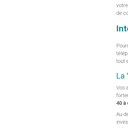
votre
de co
Int
Pourq
télép
tout 
La 
Vos a
forte
40 à
Au-de
inves