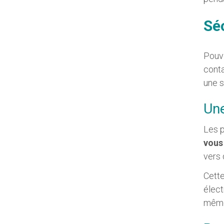
Séc
Pouve
conta
une s
Une
Les p
vous
vers 
Cette
élect
même