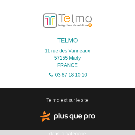
TELMO
11 rue des Vanneaux
57155
Marly
FRANCE
03 87 18 10 10
Telmo est sur le site
dans la catégorie