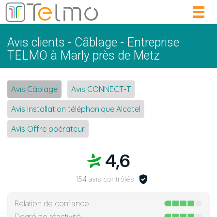
Togg
navig
Avis clients - Câblage - Entreprise
TELMO à Marly près de Metz
Avis Câblage
Avis CONNECT-T
Avis Installation téléphonique Alcatel
Avis Offre opérateur
4,6
154 avis contrôlés
Relation de confiance
Degré de réactivité