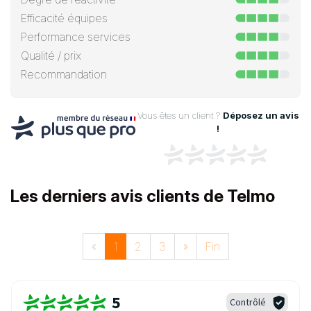
Efficacité équipes
Performance services
Qualité / prix
Recommandation
Vous êtes un client ?
Déposez un avis
!
Les derniers avis clients de Telmo
«
1
2
3
»
Fin
5
Contrôlé